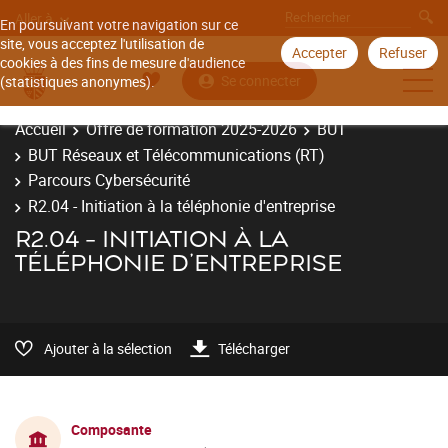
Aller à
En poursuivant votre navigation sur ce
site, vous acceptez l'utilisation de
Accepter
Refuser
cookies à des fins de mesure d'audience
Se connecter
(statistiques anonymes).
Accueil
Offre de formation 2025-2026
BUT
BUT Réseaux et Télécommunications (RT)
Parcours Cybersécurité
R2.04 - Initiation à la téléphonie d'entreprise
R2.04 - INITIATION À LA
TÉLÉPHONIE D'ENTREPRISE
Ajouter à la sélection
Télécharger
Composante