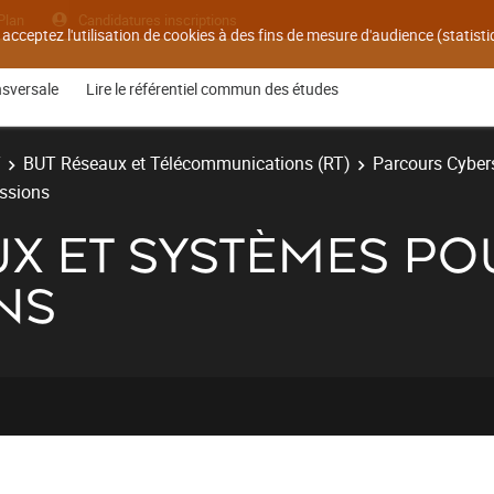
Plan
Candidatures inscriptions
 acceptez l'utilisation de cookies à des fins de mesure d'audience (statis
nsversale
Lire le référentiel commun des études
T
BUT Réseaux et Télécommunications (RT)
Parcours Cyber
issions
AUX ET SYSTÈMES PO
NS