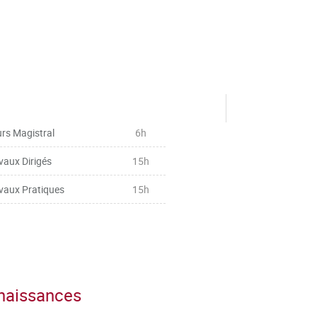
rs Magistral
6h
vaux Dirigés
15h
vaux Pratiques
15h
nnaissances