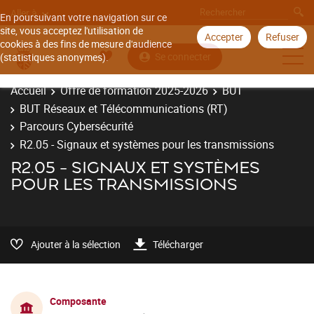
Aller à
En poursuivant votre navigation sur ce
site, vous acceptez l'utilisation de
Accepter
Refuser
cookies à des fins de mesure d'audience
Se connecter
(statistiques anonymes).
Accueil
Offre de formation 2025-2026
BUT
BUT Réseaux et Télécommunications (RT)
Parcours Cybersécurité
R2.05 - Signaux et systèmes pour les transmissions
R2.05 - SIGNAUX ET SYSTÈMES
POUR LES TRANSMISSIONS
Ajouter à la sélection
Télécharger
Composante