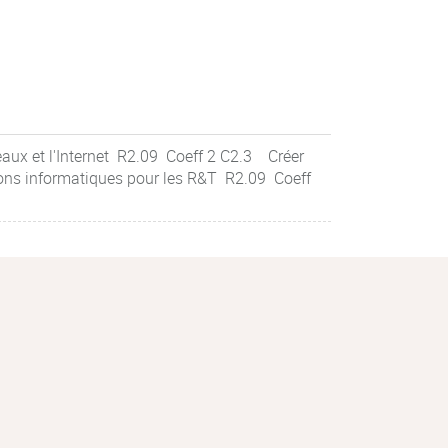
aux et l'Internet R2.09 Coeff 2 C2.3 Créer
tions informatiques pour les R&T R2.09 Coeff