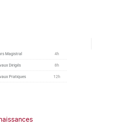
rs Magistral
4h
vaux Dirigés
8h
vaux Pratiques
12h
nnaissances