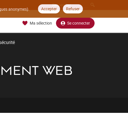
Accepter
Refuser
tiques anonymes).
Ma sélection
Se connecter
sécurité
PEMENT WEB