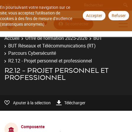
Aller à
En poursuivant votre navigation sur ce
site, vous acceptez l'utilisation de
Accepter
Refuser
cookies à des fins de mesure d'audience
Se connecter
(statistiques anonymes).
Accueil
Offre de formation 2025-2026
BUT
BUT Réseaux et Télécommunications (RT)
Parcours Cybersécurité
R2.12 - Projet personnel et professionnel
R2.12 - PROJET PERSONNEL ET
PROFESSIONNEL
Ajouter à la sélection
Télécharger
Composante