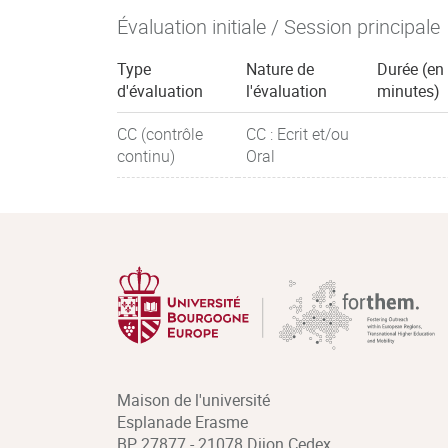
Évaluation initiale / Session principale
Type
Nature de
Durée (en
d'évaluation
l'évaluation
minutes)
CC (contrôle
CC : Ecrit et/ou
continu)
Oral
Maison de l'université
Esplanade Erasme
BP 27877 - 21078 Dijon Cedex