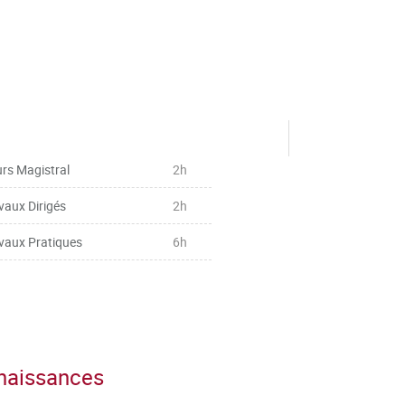
rs Magistral
2h
vaux Dirigés
2h
vaux Pratiques
6h
nnaissances