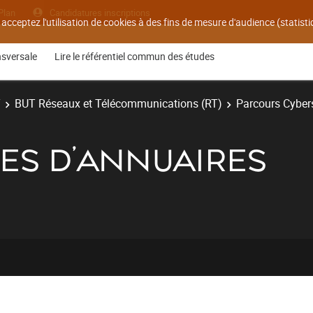
Plan
Candidatures inscriptions
 acceptez l'utilisation de cookies à des fins de mesure d'audience (statis
nsversale
Lire le référentiel commun des études
T
BUT Réseaux et Télécommunications (RT)
Parcours Cyber
ICES D’ANNUAIRES