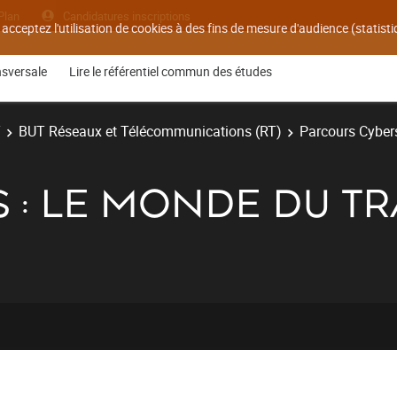
Plan
Candidatures inscriptions
 acceptez l'utilisation de cookies à des fins de mesure d'audience (statis
nsversale
Lire le référentiel commun des études
T
BUT Réseaux et Télécommunications (RT)
Parcours Cyber
IS : LE MONDE DU TR