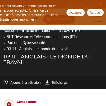
Aller à
En poursuivant votre navigation sur ce
site, vous acceptez l'utilisation de
Accepter
Refuser
cookies à des fins de mesure d'audience
Se connecter
(statistiques anonymes).
Accueil
Offre de formation 2025-2026
BUT
BUT Réseaux et Télécommunications (RT)
Parcours Cybersécurité
R3.11 - Anglais : Le monde du travail
R3.11 - ANGLAIS : LE MONDE DU
TRAVAIL
Ajouter à la sélection
Télécharger
Composante