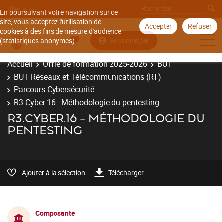
Aller à
En poursuivant votre navigation sur ce
site, vous acceptez l'utilisation de
Accepter
Refuser
cookies à des fins de mesure d'audience
Se connecter
(statistiques anonymes).
Accueil
Offre de formation 2025-2026
BUT
BUT Réseaux et Télécommunications (RT)
Parcours Cybersécurité
R3.Cyber.16 - Méthodologie du pentesting
R3.CYBER.16 - MÉTHODOLOGIE DU
PENTESTING
Ajouter à la sélection
Télécharger
Composante