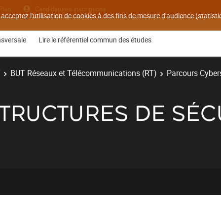
Plan
Candidatures inscriptions
 acceptez l'utilisation de cookies à des fins de mesure d'audience (statis
nsversale
Lire le référentiel commun des études
T
BUT Réseaux et Télécommunications (RT)
Parcours Cyber
ASTRUCTURES DE SÉC