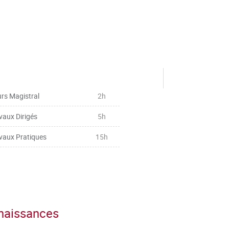
rs Magistral
2h
vaux Dirigés
5h
vaux Pratiques
15h
nnaissances