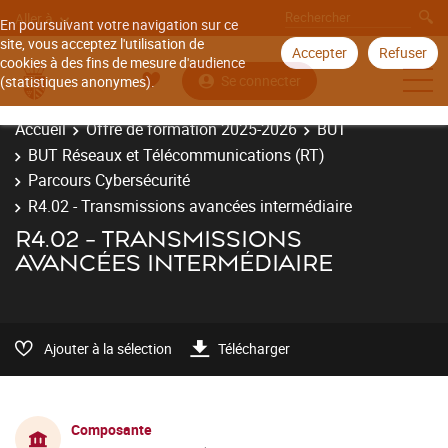
Aller à
En poursuivant votre navigation sur ce
site, vous acceptez l'utilisation de
Accepter
Refuser
cookies à des fins de mesure d'audience
Se connecter
(statistiques anonymes).
Accueil
Offre de formation 2025-2026
BUT
BUT Réseaux et Télécommunications (RT)
Parcours Cybersécurité
R4.02 - Transmissions avancées intermédiaire
R4.02 - TRANSMISSIONS
AVANCÉES INTERMÉDIAIRE
Ajouter à la sélection
Télécharger
Composante