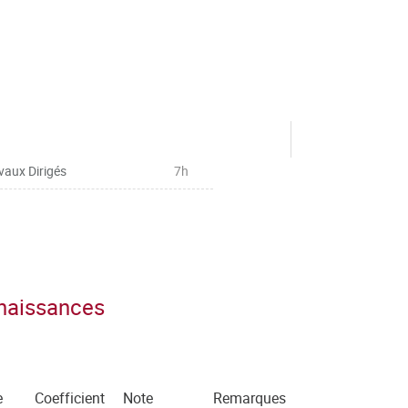
vaux Dirigés
7h
nnaissances
e
Coefficient
Note
Remarques