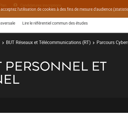
Plan
Candidatures inscriptions
 acceptez l'utilisation de cookies à des fins de mesure d'audience (statis
nsversale
Lire le référentiel commun des études
T
BUT Réseaux et Télécommunications (RT)
Parcours Cyber
ET PERSONNEL ET
NEL