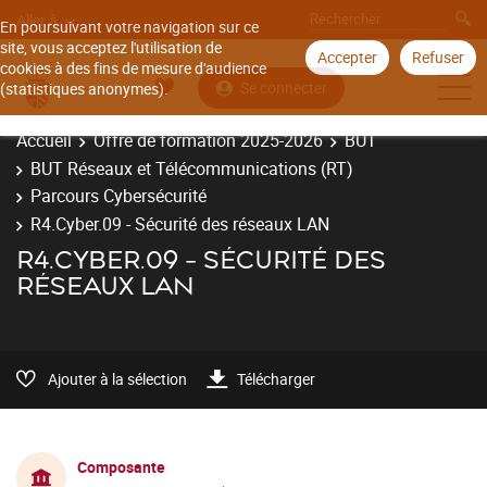
Aller à
En poursuivant votre navigation sur ce
site, vous acceptez l'utilisation de
Accepter
Refuser
cookies à des fins de mesure d'audience
Se connecter
(statistiques anonymes).
Accueil
Offre de formation 2025-2026
BUT
BUT Réseaux et Télécommunications (RT)
Parcours Cybersécurité
R4.Cyber.09 - Sécurité des réseaux LAN
R4.CYBER.09 - SÉCURITÉ DES
RÉSEAUX LAN
Ajouter à la sélection
Télécharger
Composante