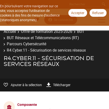
Aller à
En poursuivant votre navigation sur ce
site, vous acceptez l'utilisation de
Accepter
Refuser
cookies à des fins de mesure d'audience
Se connecter
(statistiques anonymes).
Accueil
Offre de formation 2025-2026
BUT
BUT Réseaux et Télécommunications (RT)
Parcours Cybersécurité
R4.Cyber.11 - Sécurisation de services réseaux
R4.CYBER.11 - SÉCURISATION DE
SERVICES RÉSEAUX
Ajouter à la sélection
Télécharger
Composante