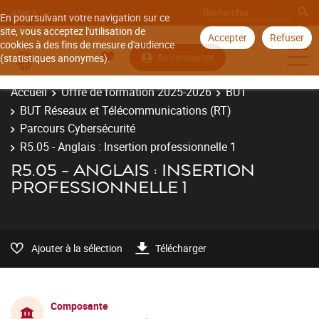
Aller à
En poursuivant votre navigation sur ce
site, vous acceptez l'utilisation de
Accepter
Refuser
cookies à des fins de mesure d'audience
Se connecter
(statistiques anonymes).
Accueil
Offre de formation 2025-2026
BUT
BUT Réseaux et Télécommunications (RT)
Parcours Cybersécurité
R5.05 - Anglais : Insertion professionnelle 1
R5.05 - ANGLAIS : INSERTION
PROFESSIONNELLE 1
Ajouter à la sélection
Télécharger
Composante