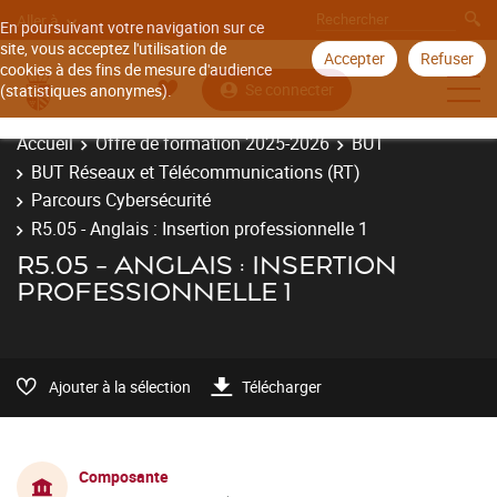
Aller à
En poursuivant votre navigation sur ce
site, vous acceptez l'utilisation de
Accepter
Refuser
cookies à des fins de mesure d'audience
Se connecter
(statistiques anonymes).
Accueil
Offre de formation 2025-2026
BUT
BUT Réseaux et Télécommunications (RT)
Parcours Cybersécurité
R5.05 - Anglais : Insertion professionnelle 1
R5.05 - ANGLAIS : INSERTION
PROFESSIONNELLE 1
Ajouter à la sélection
Télécharger
Composante