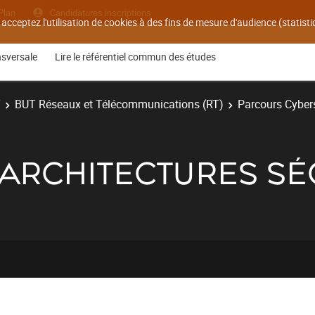
Plan
Candidatures inscriptions
 acceptez l'utilisation de cookies à des fins de mesure d'audience (statis
nsversale
Lire le référentiel commun des études
T
BUT Réseaux et Télécommunications (RT)
Parcours Cyber
- ARCHITECTURES S