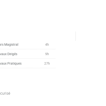
rs Magistral
4h
vaux Dirigés
9h
vaux Pratiques
27h
curisé