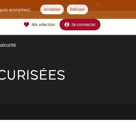
Accepter
Refuser
tiques anonymes).
Ma sélection
Se connecter
sécurité
ÉCURISÉES