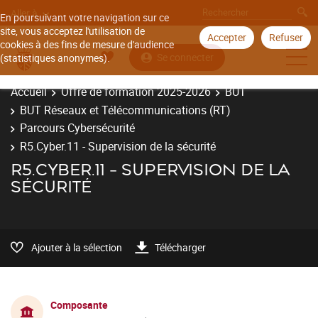
Aller à
En poursuivant votre navigation sur ce
site, vous acceptez l'utilisation de
Accepter
Refuser
cookies à des fins de mesure d'audience
Se connecter
(statistiques anonymes).
Accueil
Offre de formation 2025-2026
BUT
BUT Réseaux et Télécommunications (RT)
Parcours Cybersécurité
R5.Cyber.11 - Supervision de la sécurité
R5.CYBER.11 - SUPERVISION DE LA
SÉCURITÉ
Ajouter à la sélection
Télécharger
Composante