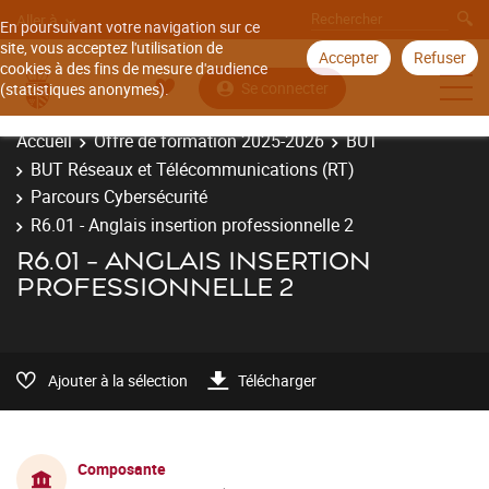
Aller à
En poursuivant votre navigation sur ce
site, vous acceptez l'utilisation de
Accepter
Refuser
cookies à des fins de mesure d'audience
Se connecter
(statistiques anonymes).
Accueil
Offre de formation 2025-2026
BUT
BUT Réseaux et Télécommunications (RT)
Parcours Cybersécurité
R6.01 - Anglais insertion professionnelle 2
R6.01 - ANGLAIS INSERTION
PROFESSIONNELLE 2
Ajouter à la sélection
Télécharger
Composante