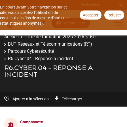
Aller à
En poursuivant votre navigation sur ce
site, vous acceptez l'utilisation de
Accepter
Refuser
cookies à des fins de mesure d'audience
Se connecter
(statistiques anonymes).
Accueil
Offre de formation 2025-2026
BUT
BUT Réseaux et Télécommunications (RT)
Parcours Cybersécurité
R6.Cyber.04 - Réponse à incident
R6.CYBER.04 - RÉPONSE À
INCIDENT
Ajouter à la sélection
Télécharger
Composante