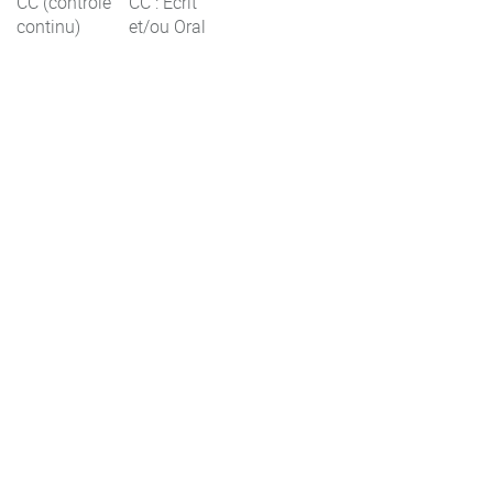
CC (contrôle
CC : Ecrit
continu)
et/ou Oral