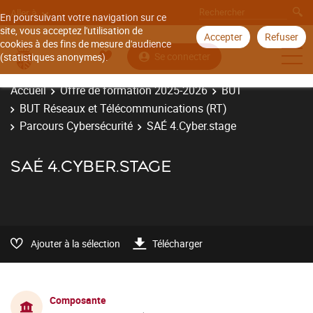
Aller à
En poursuivant votre navigation sur ce
site, vous acceptez l'utilisation de
Accepter
Refuser
cookies à des fins de mesure d'audience
Se connecter
(statistiques anonymes).
Accueil
Offre de formation 2025-2026
BUT
BUT Réseaux et Télécommunications (RT)
Parcours Cybersécurité
SAÉ 4.Cyber.stage
SAÉ 4.CYBER.STAGE
Ajouter à la sélection
Télécharger
Composante