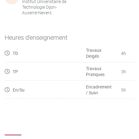
Institut Universitaire de
Technologie Dijon-
Auxerre-Nevers
Heures d'enseignement
Travaux
TD
4h
Dirigés
Travaux
TP
3h
Pratiques
Encadrement
En/Su
5h
/ Suivi