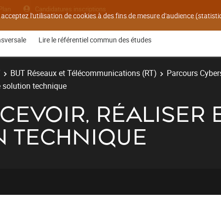
Plan
Candidatures inscriptions
 acceptez l'utilisation de cookies à des fins de mesure d'audience (statis
nsversale
Lire le référentiel commun des études
T
BUT Réseaux et Télécommunications (RT)
Parcours Cyber
e solution technique
ONCEVOIR, RÉALISER
N TECHNIQUE