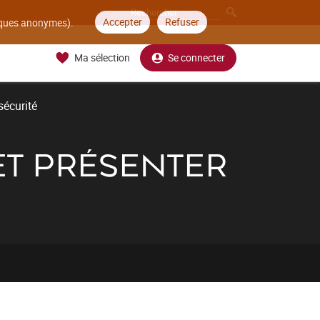
Accepter
Refuser
tiques anonymes).
Ma sélection
Se connecter
sécurité
 ET PRÉSENTER