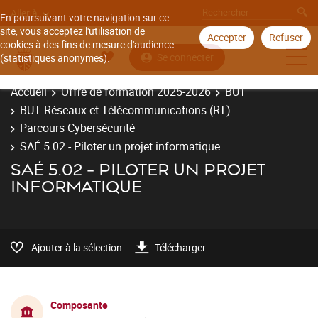
Aller à
En poursuivant votre navigation sur ce
site, vous acceptez l'utilisation de
Accepter
Refuser
cookies à des fins de mesure d'audience
Se connecter
(statistiques anonymes).
Accueil
Offre de formation 2025-2026
BUT
BUT Réseaux et Télécommunications (RT)
Parcours Cybersécurité
SAÉ 5.02 - Piloter un projet informatique
SAÉ 5.02 - PILOTER UN PROJET
INFORMATIQUE
Ajouter à la sélection
Télécharger
Composante