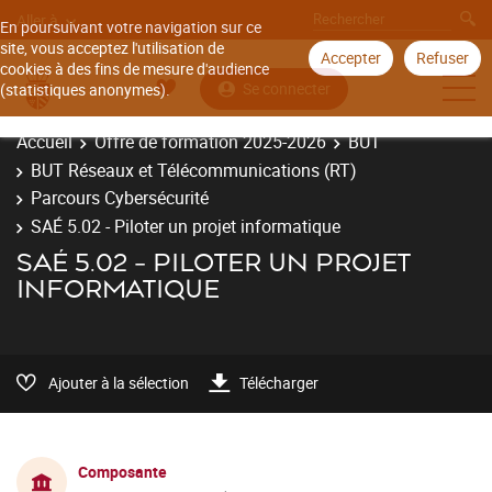
Aller à
En poursuivant votre navigation sur ce
site, vous acceptez l'utilisation de
Accepter
Refuser
cookies à des fins de mesure d'audience
Se connecter
(statistiques anonymes).
Accueil
Offre de formation 2025-2026
BUT
BUT Réseaux et Télécommunications (RT)
Parcours Cybersécurité
SAÉ 5.02 - Piloter un projet informatique
SAÉ 5.02 - PILOTER UN PROJET
INFORMATIQUE
Ajouter à la sélection
Télécharger
Composante