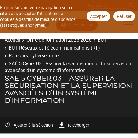
Aller à
En poursuivant votre navigation sur ce
site, vous acceptez l'utilisation de
Accepter
Refuser
cookies à des fins de mesure d'audience
Se connecter
(statistiques anonymes).
Accueil
Offre de formation 2025-2026
BUT
BUT Réseaux et Télécommunications (RT)
Parcours Cybersécurité
SAÉ 5.Cyber.03 - Assurer la sécurisation et la supervision
avancées d’un système d’information
SAÉ 5.CYBER.03 - ASSURER LA
SÉCURISATION ET LA SUPERVISION
AVANCÉES D’UN SYSTÈME
D’INFORMATION
Ajouter à la sélection
Télécharger