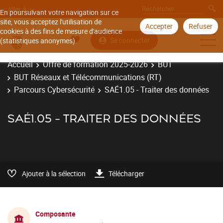
Aller à
En poursuivant votre navigation sur ce
site, vous acceptez l'utilisation de
Accepter
Refuser
cookies à des fins de mesure d'audience
Se connecter
(statistiques anonymes).
Accueil
Offre de formation 2025-2026
BUT
BUT Réseaux et Télécommunications (RT)
Parcours Cybersécurité
SAÉ1.05 - Traiter des données
SAÉ1.05 - TRAITER DES DONNÉES
Ajouter à la sélection
Télécharger
Composante