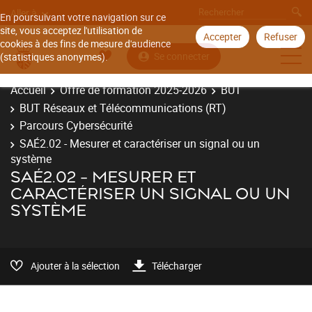
Aller à
En poursuivant votre navigation sur ce
site, vous acceptez l'utilisation de
Accepter
Refuser
cookies à des fins de mesure d'audience
Se connecter
(statistiques anonymes).
Accueil
Offre de formation 2025-2026
BUT
BUT Réseaux et Télécommunications (RT)
Parcours Cybersécurité
SAÉ2.02 - Mesurer et caractériser un signal ou un
système
SAÉ2.02 - MESURER ET
CARACTÉRISER UN SIGNAL OU UN
SYSTÈME
Ajouter à la sélection
Télécharger