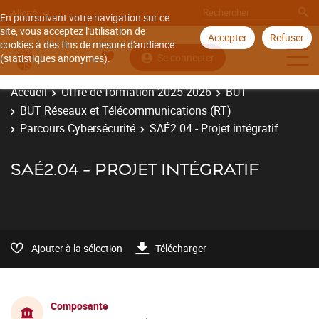
Aller à
En poursuivant votre navigation sur ce
site, vous acceptez l'utilisation de
Accepter
Refuser
cookies à des fins de mesure d'audience
Se connecter
(statistiques anonymes).
Accueil
Offre de formation 2025-2026
BUT
BUT Réseaux et Télécommunications (RT)
Parcours Cybersécurité
SAÉ2.04 - Projet intégratif
SAÉ2.04 - PROJET INTÉGRATIF
Ajouter à la sélection
Télécharger
Composante