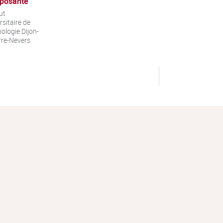
posante
ut
rsitaire de
ologie Dijon-
re-Nevers