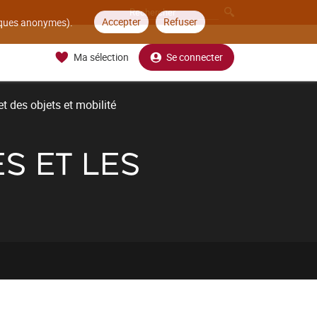
Accepter
Refuser
tiques anonymes).
Ma sélection
Se connecter
t des objets et mobilité
S ET LES