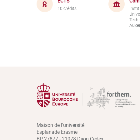
ECTS
Com
10 crédits
Instit
Unive
Techn
Auxer
Maison de l'université
Esplanade Erasme
BP 27877 - 21078 Dijon Cedex