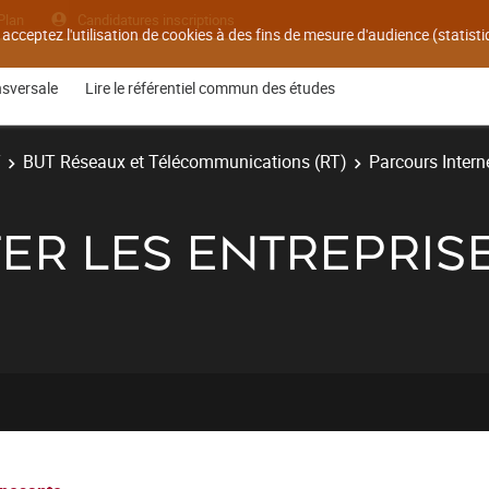
Plan
Candidatures inscriptions
 acceptez l'utilisation de cookies à des fins de mesure d'audience (statis
nsversale
Lire le référentiel commun des études
T
BUT Réseaux et Télécommunications (RT)
Parcours Interne
ER LES ENTREPRISE