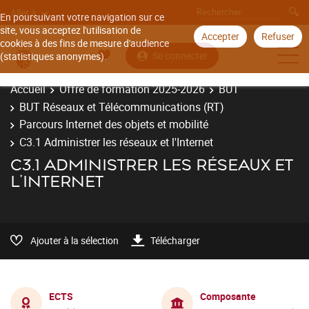
Aller à
En poursuivant votre navigation sur ce
site, vous acceptez l'utilisation de
Accepter
Refuser
cookies à des fins de mesure d'audience
Se connecter
(statistiques anonymes).
Accueil
Offre de formation 2025-2026
BUT
BUT Réseaux et Télécommunications (RT)
Parcours Internet des objets et mobilité
C3.1 Administrer les réseaux et l'Internet
C3.1 ADMINISTRER LES RÉSEAUX ET
L'INTERNET
Ajouter à la sélection
Télécharger
ECTS
Composante