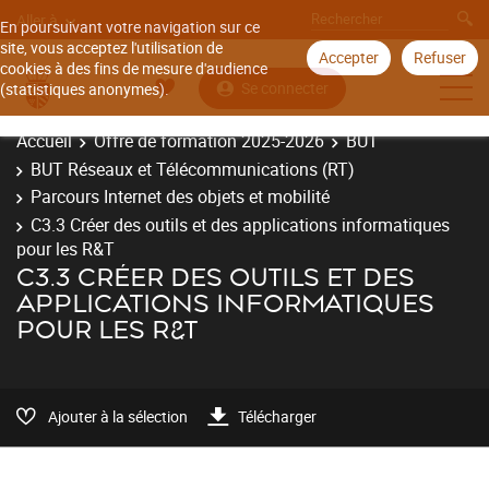
Aller à
En poursuivant votre navigation sur ce
site, vous acceptez l'utilisation de
Accepter
Refuser
cookies à des fins de mesure d'audience
Se connecter
(statistiques anonymes).
Accueil
Offre de formation 2025-2026
BUT
BUT Réseaux et Télécommunications (RT)
Parcours Internet des objets et mobilité
C3.3 Créer des outils et des applications informatiques
pour les R&T
C3.3 CRÉER DES OUTILS ET DES
APPLICATIONS INFORMATIQUES
POUR LES R&T
Ajouter à la sélection
Télécharger