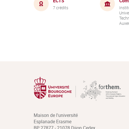
ECTS
Com
7 crédits
Instit
Unive
Techn
Auxer
Maison de l'université
Esplanade Erasme
BP 27877 - 21078 Dijon Cedex