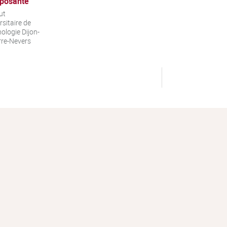
posante
ut
rsitaire de
ologie Dijon-
re-Nevers