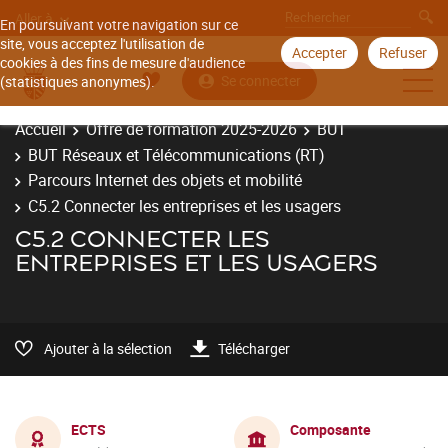
Aller à
En poursuivant votre navigation sur ce
site, vous acceptez l'utilisation de
Accepter
Refuser
cookies à des fins de mesure d'audience
Se connecter
(statistiques anonymes).
Accueil
Offre de formation 2025-2026
BUT
BUT Réseaux et Télécommunications (RT)
Parcours Internet des objets et mobilité
C5.2 Connecter les entreprises et les usagers
C5.2 CONNECTER LES
ENTREPRISES ET LES USAGERS
Ajouter à la sélection
Télécharger
ECTS
Composante