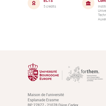
ECTS
Com
5 crédits
Instit
Unive
Techn
Auxer
Maison de l'université
Esplanade Erasme
BP 27877 - 21078 Dijon Cedex