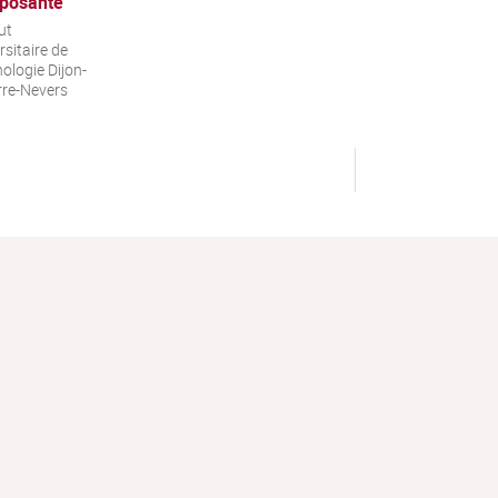
posante
ut
rsitaire de
ologie Dijon-
re-Nevers