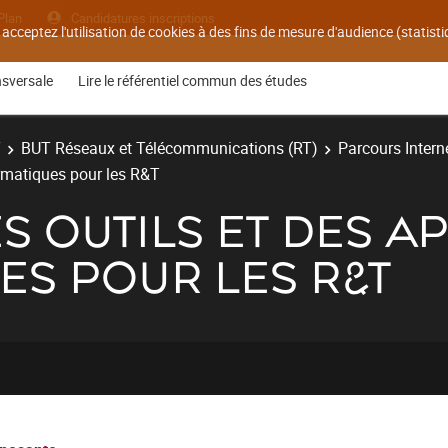
Plan
Candidatures inscriptions
 acceptez l'utilisation de cookies à des fins de mesure d'audience (statis
nsversale
Lire le référentiel commun des études
T
BUT Réseaux et Télécommunications (RT)
Parcours Interne
ormatiques pour les R&T
ES OUTILS ET DES A
ES POUR LES R&T