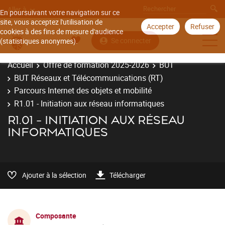
Aller à
En poursuivant votre navigation sur ce
site, vous acceptez l'utilisation de
Accepter
Refuser
cookies à des fins de mesure d'audience
Se connecter
(statistiques anonymes).
Accueil
Offre de formation 2025-2026
BUT
BUT Réseaux et Télécommunications (RT)
Parcours Internet des objets et mobilité
R1.01 - Initiation aux réseau informatiques
R1.01 - INITIATION AUX RÉSEAU
INFORMATIQUES
Ajouter à la sélection
Télécharger
Composante