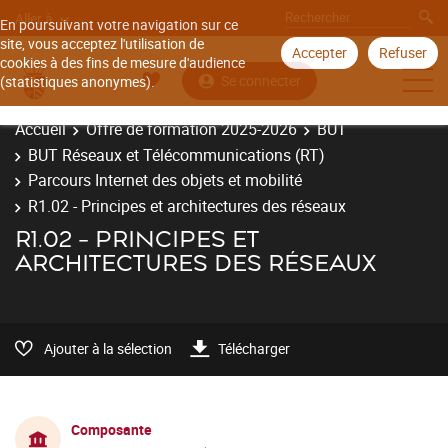
Aller à
En poursuivant votre navigation sur ce
site, vous acceptez l'utilisation de
Accepter
Refuser
cookies à des fins de mesure d'audience
Se connecter
(statistiques anonymes).
Accueil
Offre de formation 2025-2026
BUT
BUT Réseaux et Télécommunications (RT)
Parcours Internet des objets et mobilité
R1.02 - Principes et architectures des réseaux
R1.02 - PRINCIPES ET
ARCHITECTURES DES RÉSEAUX
Ajouter à la sélection
Télécharger
Composante