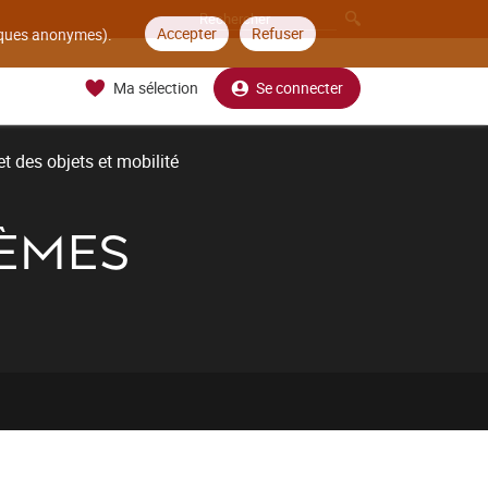
Accepter
Refuser
tiques anonymes).
Ma sélection
Se connecter
t des objets et mobilité
TÈMES