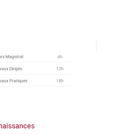
rs Magistral
4h
vaux Dirigés
12h
vaux Pratiques
18h
nnaissances