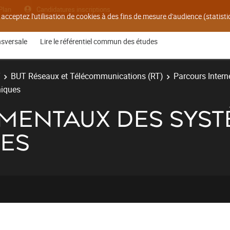
Plan
Candidatures inscriptions
 acceptez l'utilisation de cookies à des fins de mesure d'audience (statis
nsversale
Lire le référentiel commun des études
T
BUT Réseaux et Télécommunications (RT)
Parcours Interne
niques
AMENTAUX DES SYS
ES