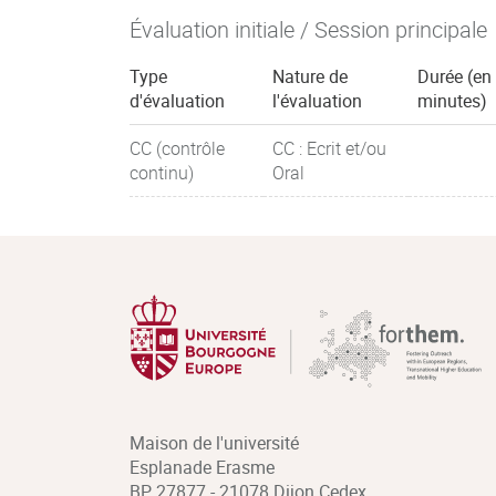
Évaluation initiale / Session principale
Type
Nature de
Durée (en
d'évaluation
l'évaluation
minutes)
CC (contrôle
CC : Ecrit et/ou
continu)
Oral
Maison de l'université
Esplanade Erasme
BP 27877 - 21078 Dijon Cedex