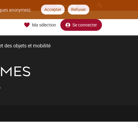
Accepter
Refuser
tiques anonymes).
Ma sélection
Se connecter
t des objets et mobilité
ÈMES
S