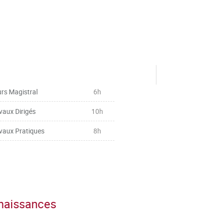
rs Magistral
6h
vaux Dirigés
10h
vaux Pratiques
8h
nnaissances