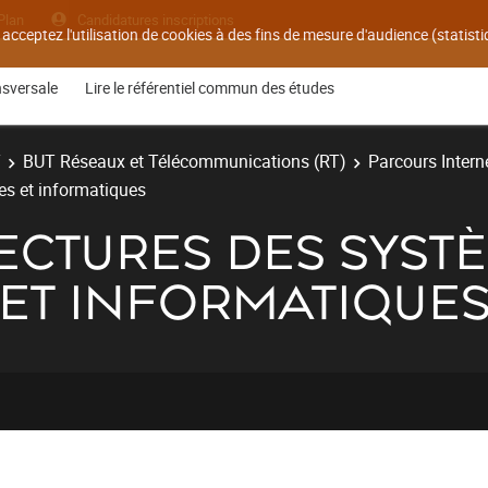
Plan
Candidatures inscriptions
 acceptez l'utilisation de cookies à des fins de mesure d'audience (statis
nsversale
Lire le référentiel commun des études
T
BUT Réseaux et Télécommunications (RT)
Parcours Interne
es et informatiques
ITECTURES DES SYST
ET INFORMATIQUE