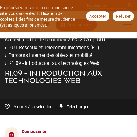
Aller à
En poursuivant votre navigation sur ce
site, vous acceptez l'utilisation de
Accepter
Refuser
cookies à des fins de mesure d'audience
Se connecter
(statistiques anonymes).
Accueil
Offre de formation 2025-2026
BUT
BUT Réseaux et Télécommunications (RT)
Parcours Internet des objets et mobilité
R1.09 - Introduction aux technologies Web
R1.09 - INTRODUCTION AUX
TECHNOLOGIES WEB
Ajouter à la sélection
Télécharger
Composante