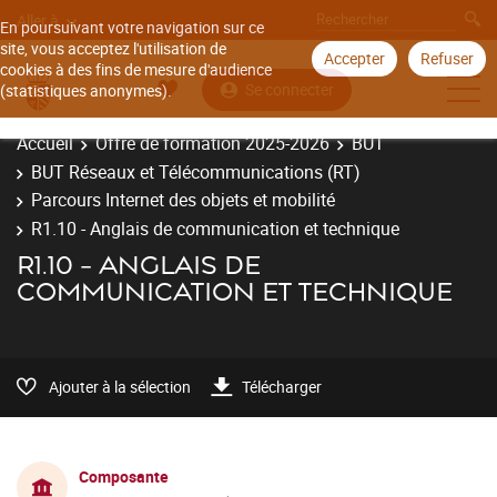
Aller à
En poursuivant votre navigation sur ce
site, vous acceptez l'utilisation de
Accepter
Refuser
cookies à des fins de mesure d'audience
Se connecter
(statistiques anonymes).
Accueil
Offre de formation 2025-2026
BUT
BUT Réseaux et Télécommunications (RT)
Parcours Internet des objets et mobilité
R1.10 - Anglais de communication et technique
R1.10 - ANGLAIS DE
COMMUNICATION ET TECHNIQUE
Ajouter à la sélection
Télécharger
Composante