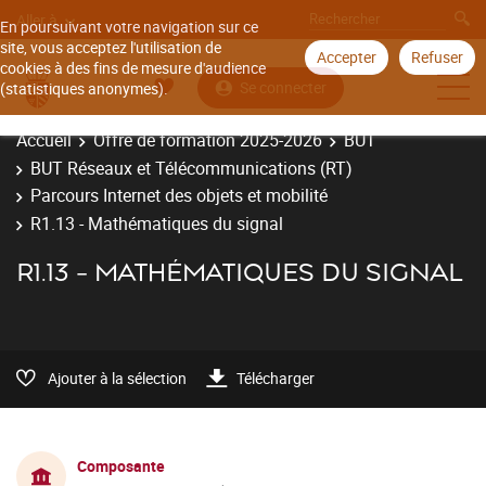
Aller à
En poursuivant votre navigation sur ce
site, vous acceptez l'utilisation de
Accepter
Refuser
cookies à des fins de mesure d'audience
Se connecter
(statistiques anonymes).
Accueil
Offre de formation 2025-2026
BUT
BUT Réseaux et Télécommunications (RT)
Parcours Internet des objets et mobilité
R1.13 - Mathématiques du signal
R1.13 - MATHÉMATIQUES DU SIGNAL
Ajouter à la sélection
Télécharger
Composante