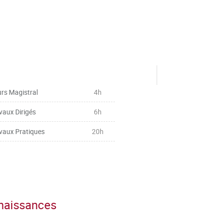
rs Magistral
4h
vaux Dirigés
6h
vaux Pratiques
20h
nnaissances