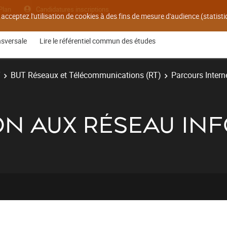
Plan
Candidatures inscriptions
 acceptez l'utilisation de cookies à des fins de mesure d'audience (statis
nsversale
Lire le référentiel commun des études
T
BUT Réseaux et Télécommunications (RT)
Parcours Interne
ATION AUX RÉSEAU I