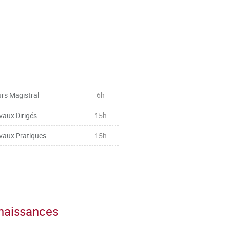
rs Magistral
6h
vaux Dirigés
15h
vaux Pratiques
15h
nnaissances