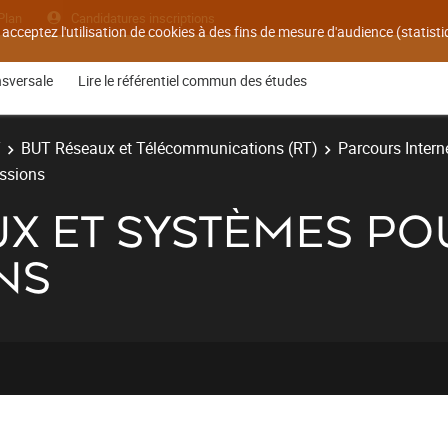
Plan
Candidatures inscriptions
 acceptez l'utilisation de cookies à des fins de mesure d'audience (statis
nsversale
Lire le référentiel commun des études
T
BUT Réseaux et Télécommunications (RT)
Parcours Interne
issions
AUX ET SYSTÈMES PO
NS