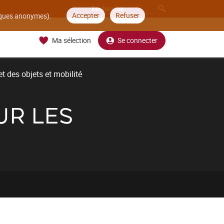
Accepter
Refuser
tiques anonymes).
Ma sélection
Se connecter
t des objets et mobilité
UR LES