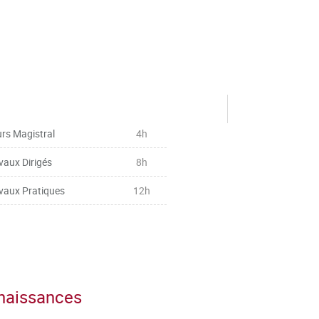
rs Magistral
4h
vaux Dirigés
8h
vaux Pratiques
12h
nnaissances