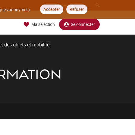
Accepter
Refuser
tiques anonymes).
Ma sélection
Se connecter
t des objets et mobilité
ORMATION