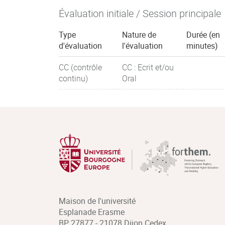
Évaluation initiale / Session principale
Type
Nature de
Durée (en
d'évaluation
l'évaluation
minutes)
CC (contrôle
CC : Ecrit et/ou
continu)
Oral
Maison de l'université
Esplanade Erasme
BP 27877 - 21078 Dijon Cedex