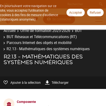
Aller à
En poursuivant votre navigation sur ce
site, vous acceptez l'utilisation de
Accepter
Refuser
cookies à des fins de mesure d'audience
Se connecter
(statistiques anonymes).
Accueil
Offre de formation 2025-2026
BUT
BUT Réseaux et Télécommunications (RT)
Parcours Internet des objets et mobilité
R2.13 - Mathématiques des systèmes numériques
R2.13 - MATHÉMATIQUES DES
SYSTÈMES NUMÉRIQUES
Ajouter à la sélection
Télécharger
Composante