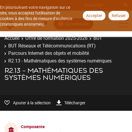
Aller à
En poursuivant votre navigation sur ce
site, vous acceptez l'utilisation de
Accepter
Refuser
cookies à des fins de mesure d'audience
Se connecter
(statistiques anonymes).
Accueil
Offre de formation 2025-2026
BUT
BUT Réseaux et Télécommunications (RT)
Parcours Internet des objets et mobilité
R2.13 - Mathématiques des systèmes numériques
R2.13 - MATHÉMATIQUES DES
SYSTÈMES NUMÉRIQUES
Ajouter à la sélection
Télécharger
Composante