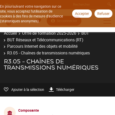
Aller à
En poursuivant votre navigation sur ce
site, vous acceptez l'utilisation de
Accepter
Refuser
cookies à des fins de mesure d'audience
Se connecter
(statistiques anonymes).
Accueil
Offre de formation 2025-2026
BUT
BUT Réseaux et Télécommunications (RT)
Parcours Internet des objets et mobilité
R3.05 - Chaînes de transmissions numériques
R3.05 - CHAÎNES DE
TRANSMISSIONS NUMÉRIQUES
Ajouter à la sélection
Télécharger
Composante