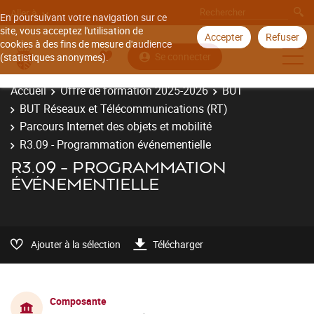
Aller à
En poursuivant votre navigation sur ce
site, vous acceptez l'utilisation de
Accepter
Refuser
cookies à des fins de mesure d'audience
Se connecter
(statistiques anonymes).
Accueil
Offre de formation 2025-2026
BUT
BUT Réseaux et Télécommunications (RT)
Parcours Internet des objets et mobilité
R3.09 - Programmation événementielle
R3.09 - PROGRAMMATION
ÉVÉNEMENTIELLE
Ajouter à la sélection
Télécharger
Composante