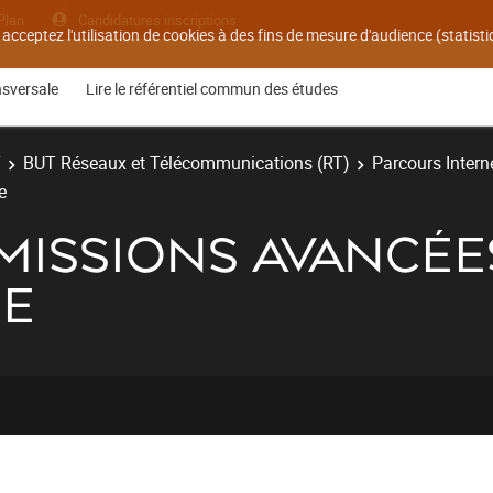
Plan
Candidatures inscriptions
 acceptez l'utilisation de cookies à des fins de mesure d'audience (statis
nsversale
Lire le référentiel commun des études
T
BUT Réseaux et Télécommunications (RT)
Parcours Interne
e
SMISSIONS AVANCÉE
RE