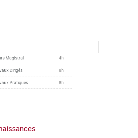
rs Magistral
4h
vaux Dirigés
8h
vaux Pratiques
8h
nnaissances