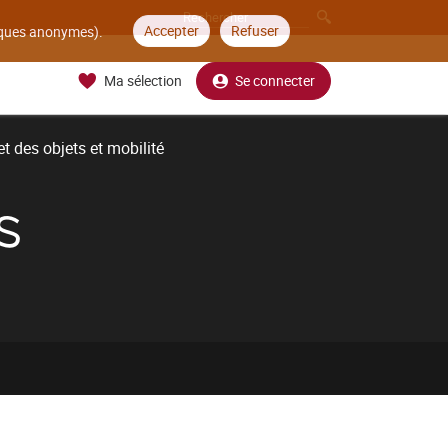
Accepter
Refuser
tiques anonymes).
Ma sélection
Se connecter
t des objets et mobilité
S