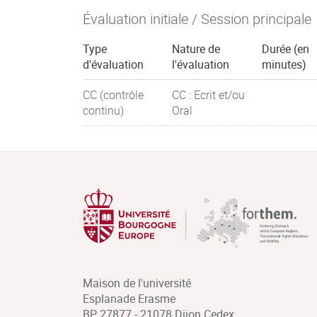
Évaluation initiale / Session principale
Type
Nature de
Durée (en
d'évaluation
l'évaluation
minutes)
CC (contrôle
CC : Ecrit et/ou
continu)
Oral
Maison de l'université
Esplanade Erasme
BP 27877 - 21078 Dijon Cedex